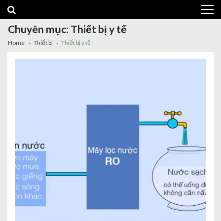
Skip to navigation
Skip to content
Chuyên mục: Thiết bị y tế
Home
Thiết bị
Thiết bị y tế